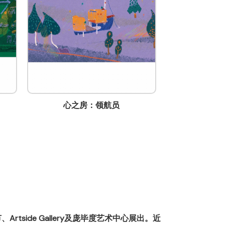
心之房：我们的家
旋转
tside Gallery及庞毕度艺术中心展出。近