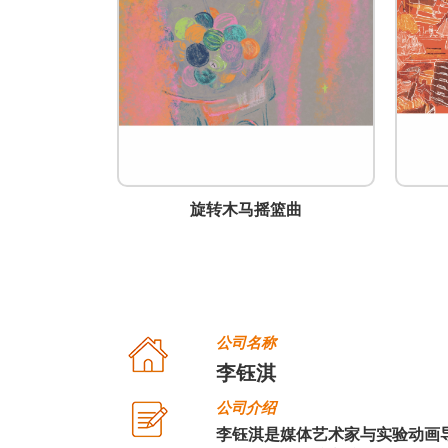
摇篮曲
为食纺织(橙）
公司名称
李钰淇
公司介绍
李钰淇是媒体艺术家与实验动画导演，