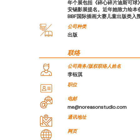
年个展包括《碎心碎片迪斯可球》（MOU P
安锡影展提名。近年她致力绘本创作，
BIBF国际插画大赛儿童出版类入
公司种类
出版
联络
公司商务/版权联络人姓名
李钰淇
职位
电邮
me@noreasonstudio.com
通讯地址
网页