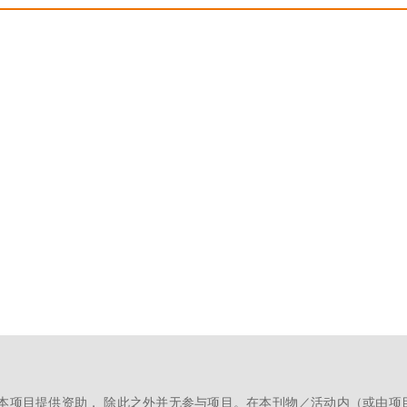
m
本项目提供资助， 除此之外并无参与项目。在本刊物／活动内（或由项