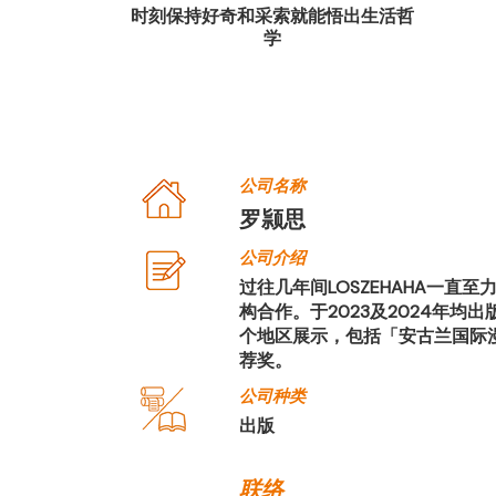
异的冒险与梦想
时刻保持好奇和采索就能悟出生活哲
学
公司名称
罗颕思
公司介绍
过往几年间LOSZEHAHA一
构合作。于2023及2024年
个地区展示，包括「安古兰国际漫画节」及
荐奖。
公司种类
出版
联络