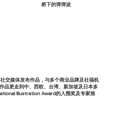
桥下的弹弹波
搭乘猫巴士，踏
览及社交媒体发布作品，与多个商业品牌及社福机
，其作品更走到中、西欧、台湾、新加坡及日本多
 Illustration Award的入围奖及专家推