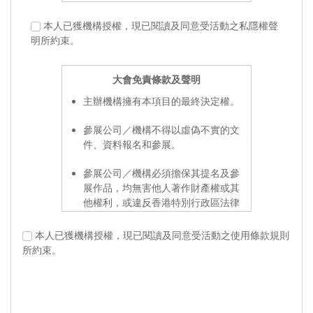
當貴機構及機構代表瀏覽主辦單位網
本人已獲機構授權，現已閱讀及同意受活動之私隱權聲
站或參加由主辦單位及其指定執行機
明所約束。
構所舉辦活動時，主辦單位可能要求
貴機構及機構代表提供某些資料，目
大會免責條款及聲明
的如下：
主辦機構擁有本項目的最終決定權。
以確認活動參加機構的身份及展
覽之用途；
參展公司／機構不得以虛偽不實的文
於日後提供有關主辦單位的各項
件、資料報名和參展。
推廣活動訊息。
參展公司／機構必須擔保其提名及參
倘若貴機構及機構代表拒絕或未能正
展作品，均無害他人著作財產權或其
確提供某些被列明為「必須填寫」的
他權利，或違反香港特別行政區法律
機構資料，主辦單位可能無法為貴機
規定。
構及機構代表提供主辦單位活動資料
本人已獲機構授權，現已閱讀及同意受活動之使用條款規則
或讓貴機構及閣下參與活動。貴機構
所有提名作品的版權持有者同時授權
所約束。
及機構代表即被視為放棄參加活動，
主辦機構、贊助機構（包括香港特別
並同意主辦單位無需為此承擔任何責
行政區政府文化體育及旅遊局、「創
任或賠償。
意香港」及／或其他部門）及項目執
行機構免費使用該作品之封面、封
倘若貴機構及機構代表提供任何機構