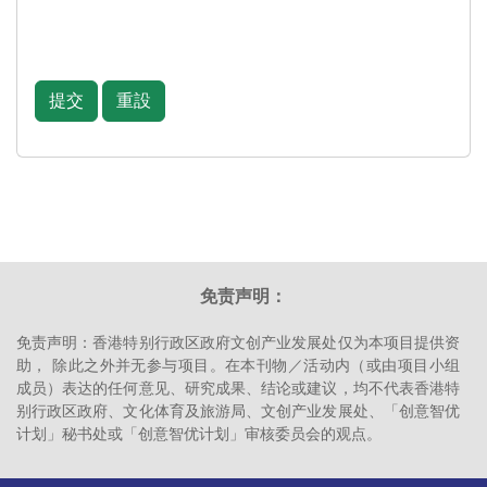
底、部份內容、版權頁及目錄作評審
資料予主辦單位，即表示貴機構及機
及／或宣傳之用。
構代表明白並同意本政策的內容，並
同意授權主辦單位收集、保留及使用
主辦機構及項目執行機構可將參展作
閣下之機構資料作以下用途：
提交
重設
品作陳列、展覽、研討會或與本項目
辨識貴機構及機構代表的身份；
有關的用途；參展作品可在2024年
「博洛尼亞兒童書展」及「北京國際
確認貴機構及機構代表是否合乎
圖書博覽會」中的實體及虛擬「香港
資格參加相關活動；
館」內展出，以及刊登於報章及／或
處理展品之確認程序；
主辦機構編印的刊。
提供主辦單位各項活動訊息，及
發放任何主辦單位的資訊；
參展公司／機構或個人承諾，所有填
提供貴機構及機構代表的客戶服
報的資料均屬真實；任何因提名作品
免责声明：
務及回覆貴機構及機構代表的有
或個人引致的法律訴訟、紛爭或賠
關查詢；
償，概與主辦機構、贊助機構、支持
免责声明：香港特别行政区政府文创产业发展处仅为本项目提供资
機構和項目執行機構無關。
執行相關活動條款及細則內主辦
助， 除此之外并无参与项目。在本刊物／活动内（或由项目小组
單位的權利和義務；及
成员）表达的任何意见、研究成果、结论或建议，均不代表香港特
就上述任何目的／用途，或根據
别行政区政府、文化体育及旅游局、文创产业发展处、「创意智优
及履行法例作出披露。
计划」秘书处或「创意智优计划」审核委员会的观点。
主辦單位會保密處理貴機構及機構代