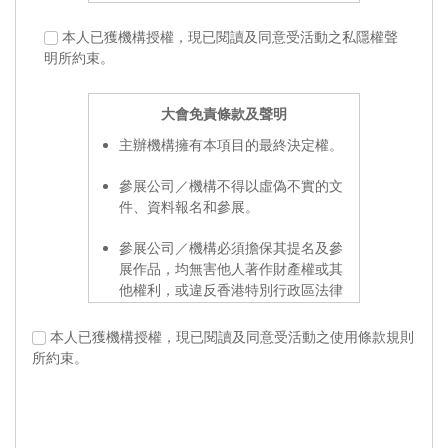
當貴機構及機構代表瀏覽主辦單位網
本人已獲機構授權，現已閱讀及同意受活動之私隱權聲
站或參加由主辦單位及其指定執行機
明所約束。
構所舉辦活動時，主辦單位可能要求
貴機構及機構代表提供某些資料，目
大會免責條款及聲明
的如下：
主辦機構擁有本項目的最終決定權。
以確認活動參加機構的身份及展
覽之用途；
參展公司／機構不得以虛偽不實的文
於日後提供有關主辦單位的各項
件、資料報名和參展。
推廣活動訊息。
參展公司／機構必須擔保其提名及參
倘若貴機構及機構代表拒絕或未能正
展作品，均無害他人著作財產權或其
確提供某些被列明為「必須填寫」的
他權利，或違反香港特別行政區法律
機構資料，主辦單位可能無法為貴機
規定。
構及機構代表提供主辦單位活動資料
本人已獲機構授權，現已閱讀及同意受活動之使用條款規則
或讓貴機構及閣下參與活動。貴機構
所有提名作品的版權持有者同時授權
所約束。
及機構代表即被視為放棄參加活動，
主辦機構、贊助機構（包括香港特別
並同意主辦單位無需為此承擔任何責
行政區政府文化體育及旅遊局、「創
任或賠償。
意香港」及／或其他部門）及項目執
行機構免費使用該作品之封面、封
倘若貴機構及機構代表提供任何機構