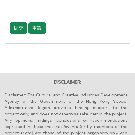
底、部份內容、版權頁及目錄作評審
資料予主辦單位，即表示貴機構及機
及／或宣傳之用。
構代表明白並同意本政策的內容，並
同意授權主辦單位收集、保留及使用
主辦機構及項目執行機構可將參展作
閣下之機構資料作以下用途：
提交
重設
品作陳列、展覽、研討會或與本項目
辨識貴機構及機構代表的身份；
有關的用途；參展作品可在2024年
「博洛尼亞兒童書展」及「北京國際
確認貴機構及機構代表是否合乎
圖書博覽會」中的實體及虛擬「香港
資格參加相關活動；
館」內展出，以及刊登於報章及／或
處理展品之確認程序；
主辦機構編印的刊。
提供主辦單位各項活動訊息，及
發放任何主辦單位的資訊；
參展公司／機構或個人承諾，所有填
提供貴機構及機構代表的客戶服
報的資料均屬真實；任何因提名作品
DISCLAIMER:
務及回覆貴機構及機構代表的有
或個人引致的法律訴訟、紛爭或賠
關查詢；
償，概與主辦機構、贊助機構、支持
Disclaimer: The Cultural and Creative Industries Development
機構和項目執行機構無關。
執行相關活動條款及細則內主辦
Agency of the Government of the Hong Kong Special
單位的權利和義務；及
Administrative Region provides funding support to the
就上述任何目的／用途，或根據
project only, and does not otherwise take part in the project.
及履行法例作出披露。
Any opinions, findings, conclusions or recommendations
expressed in these materials/events (or by members of the
主辦單位會保密處理貴機構及機構代
project team) are those of the project organisers only and